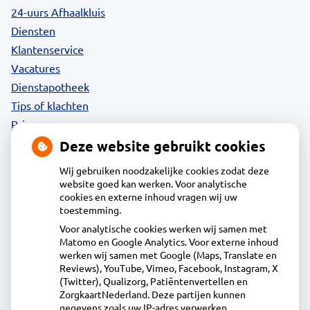
24-uurs Afhaalkluis
Diensten
Klantenservice
Vacatures
Dienstapotheek
Tips of klachten
Privacy
Deze website gebruikt cookies
Wij gebruiken noodzakelijke cookies zodat deze
website goed kan werken. Voor analytische
Contact
cookies en externe inhoud vragen wij uw
toestemming.
Voor analytische cookies werken wij samen met
Apotheek Daalmeer
Matomo en Google Analytics. Voor externe inhoud
J.Naberstraat 43, 1827LB Alkmaar
werken wij samen met Google (Maps, Translate en
072-5613434
Reviews), YouTube, Vimeo, Facebook, Instagram, X
(Twitter), Qualizorg, Patiëntenvertellen en
info@apotheekdaalmeer.nl
ZorgkaartNederland. Deze partijen kunnen
Inschrijven
gegevens zoals uw IP-adres verwerken.