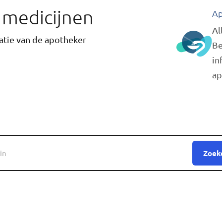
r medicijnen
Ap
Al
tie van de apotheker
Be
in
ap
Zoek