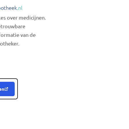
otheek
.nl
les over medicijnen.
trouwbare
formatie van de
otheker.
en