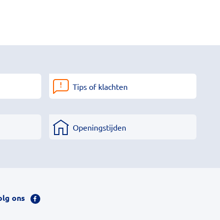
Tips of klachten
Openingstijden
olg ons
Bezoek
onze
facebook