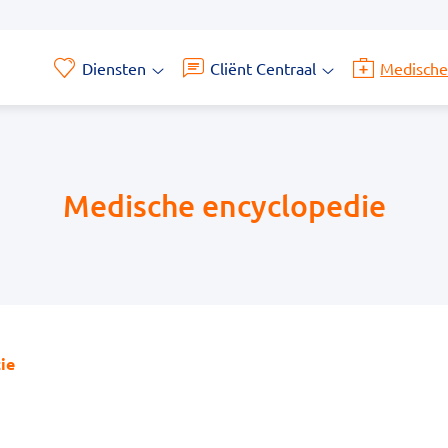
Diensten
Cliënt Centraal
Medische
Diensten
Cliënt
submenu
Centraal
submenu
Medische encyclopedie
ie