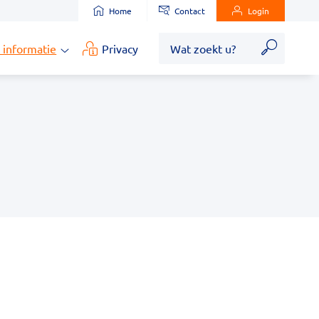
Home
Contact
Login
Zoek
 informatie
Privacy
Medische
informatie
submenu