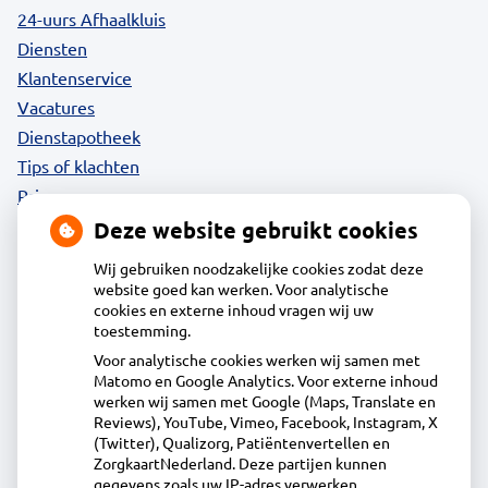
24-uurs Afhaalkluis
Diensten
Klantenservice
Vacatures
Dienstapotheek
Tips of klachten
Privacy
Deze website gebruikt cookies
Wij gebruiken noodzakelijke cookies zodat deze
website goed kan werken. Voor analytische
Contact
cookies en externe inhoud vragen wij uw
toestemming.
Voor analytische cookies werken wij samen met
Apotheek Daalmeer
Matomo en Google Analytics. Voor externe inhoud
J.Naberstraat 43, 1827LB Alkmaar
werken wij samen met Google (Maps, Translate en
072-5613434
Reviews), YouTube, Vimeo, Facebook, Instagram, X
(Twitter), Qualizorg, Patiëntenvertellen en
info@apotheekdaalmeer.nl
ZorgkaartNederland. Deze partijen kunnen
Inschrijven
gegevens zoals uw IP-adres verwerken.