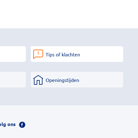
Tips of klachten
Openingstijden
olg ons
Bezoek
onze
facebook