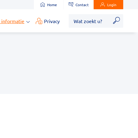
Home
Contact
Login
Zoek
 informatie
Privacy
Medische
informatie
submenu