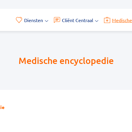
Diensten
Cliënt Centraal
Medische
Diensten
Cliënt
submenu
Centraal
submenu
Medische encyclopedie
ie