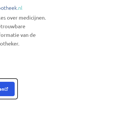
otheek
.nl
les over medicijnen.
trouwbare
formatie van de
otheker.
en