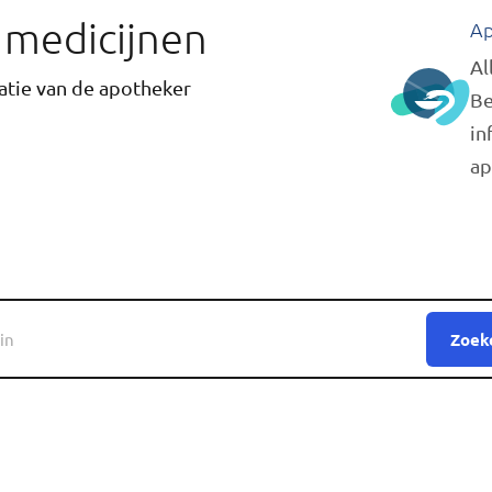
r medicijnen
Ap
Al
tie van de apotheker
Be
in
ap
Zoek