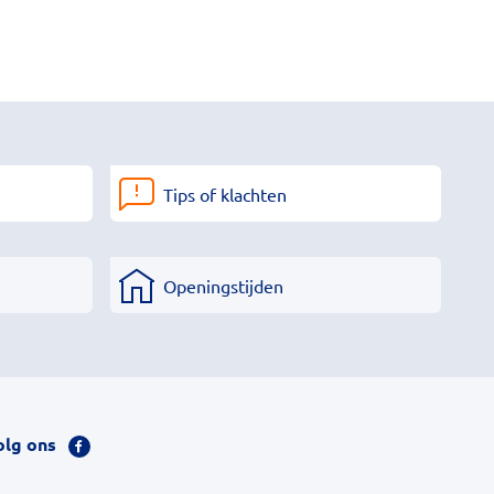
Tips of klachten
Openingstijden
olg ons
Bezoek
onze
facebook