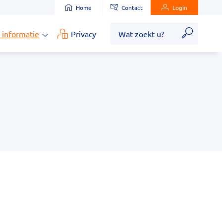
Home
Contact
Login
Zoek
 informatie
Privacy
Medische
informatie
submenu