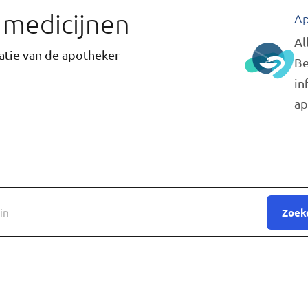
r medicijnen
Ap
Al
tie van de apotheker
Be
in
ap
Zoek