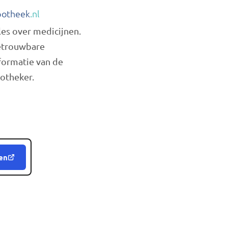
otheek
.nl
les over medicijnen.
trouwbare
formatie van de
otheker.
en