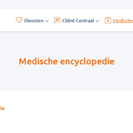
Diensten
Cliënt Centraal
Medische
Diensten
Cliënt
submenu
Centraal
submenu
Medische encyclopedie
ie