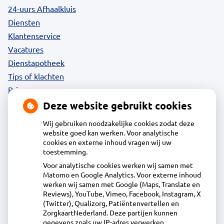
24-uurs Afhaalkluis
Diensten
Klantenservice
Vacatures
Dienstapotheek
Tips of klachten
Privacy
Deze website gebruikt cookies
Wij gebruiken noodzakelijke cookies zodat deze
website goed kan werken. Voor analytische
Contact
cookies en externe inhoud vragen wij uw
toestemming.
Voor analytische cookies werken wij samen met
Apotheek Daalmeer
Matomo en Google Analytics. Voor externe inhoud
J.Naberstraat 43, 1827LB Alkmaar
werken wij samen met Google (Maps, Translate en
072-5613434
Reviews), YouTube, Vimeo, Facebook, Instagram, X
(Twitter), Qualizorg, Patiëntenvertellen en
info@apotheekdaalmeer.nl
ZorgkaartNederland. Deze partijen kunnen
Inschrijven
gegevens zoals uw IP-adres verwerken.