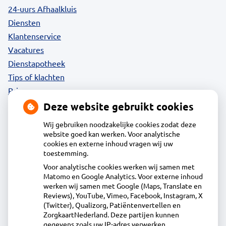
24-uurs Afhaalkluis
Diensten
Klantenservice
Vacatures
Dienstapotheek
Tips of klachten
Privacy
Deze website gebruikt cookies
Wij gebruiken noodzakelijke cookies zodat deze
website goed kan werken. Voor analytische
Contact
cookies en externe inhoud vragen wij uw
toestemming.
Voor analytische cookies werken wij samen met
Apotheek Daalmeer
Matomo en Google Analytics. Voor externe inhoud
J.Naberstraat 43, 1827LB Alkmaar
werken wij samen met Google (Maps, Translate en
072-5613434
Reviews), YouTube, Vimeo, Facebook, Instagram, X
(Twitter), Qualizorg, Patiëntenvertellen en
info@apotheekdaalmeer.nl
ZorgkaartNederland. Deze partijen kunnen
Inschrijven
gegevens zoals uw IP-adres verwerken.