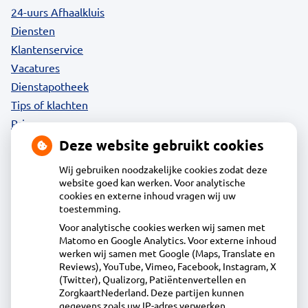
24-uurs Afhaalkluis
Diensten
Klantenservice
Vacatures
Dienstapotheek
Tips of klachten
Privacy
Deze website gebruikt cookies
Wij gebruiken noodzakelijke cookies zodat deze
website goed kan werken. Voor analytische
Contact
cookies en externe inhoud vragen wij uw
toestemming.
Voor analytische cookies werken wij samen met
Apotheek Daalmeer
Matomo en Google Analytics. Voor externe inhoud
J.Naberstraat 43, 1827LB Alkmaar
werken wij samen met Google (Maps, Translate en
072-5613434
Reviews), YouTube, Vimeo, Facebook, Instagram, X
(Twitter), Qualizorg, Patiëntenvertellen en
info@apotheekdaalmeer.nl
ZorgkaartNederland. Deze partijen kunnen
Inschrijven
gegevens zoals uw IP-adres verwerken.