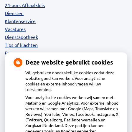
24-uurs Afhaalkluis
Diensten
Klantenservice
Vacatures
Dienstapotheek
Tips of klachten
Privacy
Deze website gebruikt cookies
Wij gebruiken noodzakelijke cookies zodat deze
website goed kan werken. Voor analytische
Contact
cookies en externe inhoud vragen wij uw
toestemming.
Voor analytische cookies werken wij samen met
Apotheek Daalmeer
Matomo en Google Analytics. Voor externe inhoud
J.Naberstraat 43, 1827LB Alkmaar
werken wij samen met Google (Maps, Translate en
072-5613434
Reviews), YouTube, Vimeo, Facebook, Instagram, X
(Twitter), Qualizorg, Patiëntenvertellen en
info@apotheekdaalmeer.nl
ZorgkaartNederland. Deze partijen kunnen
Inschrijven
gegevens zoals uw IP-adres verwerken.