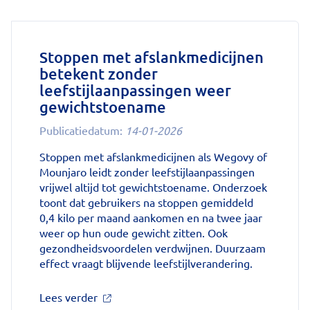
geen
vergeten
ziekte
meer:
Stoppen met afslankmedicijnen
aantal
betekent zonder
uitbraken
leefstijlaanpassingen weer
fors
gestegen'
gewichtstoename
op
Publicatiedatum:
14-01-2026
Nationale
zorggids
Stoppen met afslankmedicijnen als Wegovy of
Mounjaro leidt zonder leefstijlaanpassingen
vrijwel altijd tot gewichtstoename. Onderzoek
toont dat gebruikers na stoppen gemiddeld
0,4 kilo per maand aankomen en na twee jaar
weer op hun oude gewicht zitten. Ook
gezondheidsvoordelen verdwijnen. Duurzaam
effect vraagt blijvende leefstijlverandering.
over
Lees verder