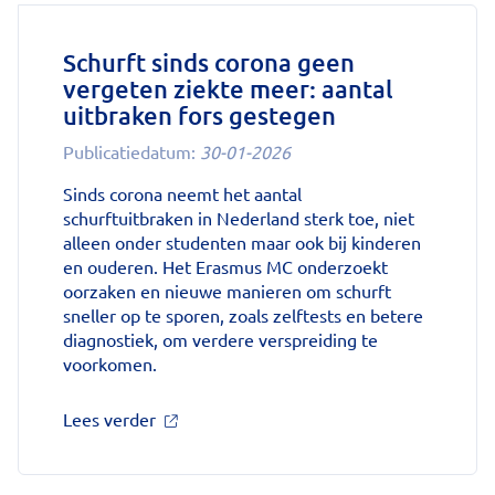
voorschrijven,
neemt
gebruik
Schurft sinds corona geen
toe'
vergeten ziekte meer: aantal
op
uitbraken fors gestegen
Nationale
zorggids
Publicatiedatum:
30-01-2026
Sinds corona neemt het aantal
schurftuitbraken in Nederland sterk toe, niet
alleen onder studenten maar ook bij kinderen
en ouderen. Het Erasmus MC onderzoekt
oorzaken en nieuwe manieren om schurft
sneller op te sporen, zoals zelftests en betere
diagnostiek, om verdere verspreiding te
voorkomen.
over
Lees verder
'Schurft
sinds
corona