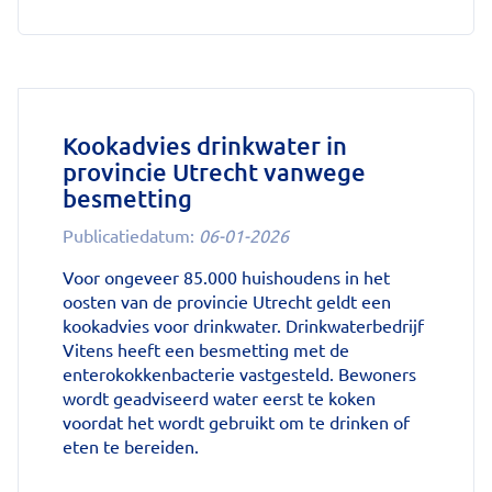
'Stoppen
met
afslankmedicijnen
betekent
zonder
leefstijlaanpassingen
weer
Kookadvies drinkwater in
gewichtstoename'
provincie Utrecht vanwege
op
besmetting
Nationale
zorggids
Publicatiedatum:
06-01-2026
Voor ongeveer 85.000 huishoudens in het
oosten van de provincie Utrecht geldt een
kookadvies voor drinkwater. Drinkwaterbedrijf
Vitens heeft een besmetting met de
enterokokkenbacterie vastgesteld. Bewoners
wordt geadviseerd water eerst te koken
voordat het wordt gebruikt om te drinken of
eten te bereiden.