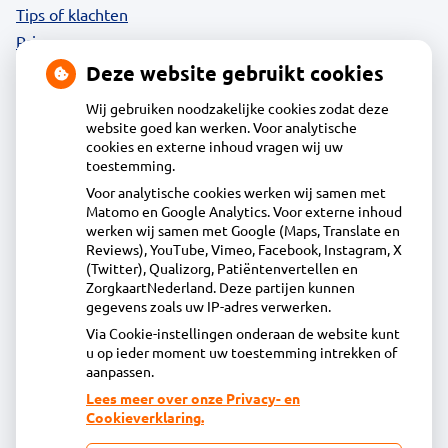
Tips of klachten
Privacy
Deze website gebruikt cookies
Wij gebruiken noodzakelijke cookies zodat deze
website goed kan werken. Voor analytische
Contact
cookies en externe inhoud vragen wij uw
toestemming.
Voor analytische cookies werken wij samen met
Apotheek Daalmeer
Matomo en Google Analytics. Voor externe inhoud
J.Naberstraat 43, 1827LB Alkmaar
werken wij samen met Google (Maps, Translate en
072-5613434
Reviews), YouTube, Vimeo, Facebook, Instagram, X
(Twitter), Qualizorg, Patiëntenvertellen en
info@apotheekdaalmeer.nl
ZorgkaartNederland. Deze partijen kunnen
Inschrijven
gegevens zoals uw IP-adres verwerken.
Via Cookie-instellingen onderaan de website kunt
u op ieder moment uw toestemming intrekken of
Centrale administratie
aanpassen.
Lees meer over onze Privacy- en
Cookieverklaring.
Heeft u vragen of opmerkingen over uw