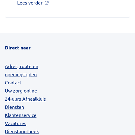
over
Lees verder
'Kookadvies
drinkwater
in
provincie
Utrecht
vanwege
besmetting'
Direct naar
op
Nationale
zorggids
Adres, route en
openingstijden
Contact
Uw zorg online
24-uurs Afhaalkluis
Diensten
Klantenservice
Vacatures
Dienstapotheek