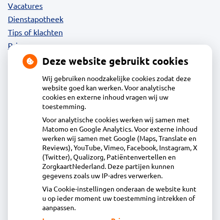
Vacatures
Dienstapotheek
Tips of klachten
Privacy
Deze website gebruikt cookies
Wij gebruiken noodzakelijke cookies zodat deze
website goed kan werken. Voor analytische
Contact
cookies en externe inhoud vragen wij uw
toestemming.
Voor analytische cookies werken wij samen met
Apotheek Daalmeer
Matomo en Google Analytics. Voor externe inhoud
J.Naberstraat 43, 1827LB Alkmaar
werken wij samen met Google (Maps, Translate en
072-5613434
Reviews), YouTube, Vimeo, Facebook, Instagram, X
(Twitter), Qualizorg, Patiëntenvertellen en
info@apotheekdaalmeer.nl
ZorgkaartNederland. Deze partijen kunnen
Inschrijven
gegevens zoals uw IP-adres verwerken.
Via Cookie-instellingen onderaan de website kunt
u op ieder moment uw toestemming intrekken of
Centrale administratie
aanpassen.