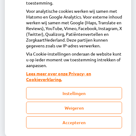
toestemming.
Voor analytische cookies werken wij samen met
Apotheek Daalmeer
Matomo en Google Analytics. Voor externe inhoud
J.Naberstraat 43, 1827LB Alkmaar
werken wij samen met Google (Maps, Translate en
072-5613434
Reviews), YouTube, Vimeo, Facebook, Instagram, X
(Twitter), Qualizorg, Patiëntenvertellen en
info@apotheekdaalmeer.nl
ZorgkaartNederland. Deze partijen kunnen
Inschrijven
gegevens zoals uw IP-adres verwerken.
Via Cookie-instellingen onderaan de website kunt
u op ieder moment uw toestemming intrekken of
Centrale administratie
aanpassen.
Lees meer over onze Privacy- en
Cookieverklaring.
Heeft u vragen of opmerkingen over uw
toegestuurde rekening van de apotheek?
Instellingen
declaratie@acdaphagroep.nl
Weigeren
Accepteren
Volg ons
Bezoek
onze