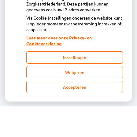
ZorgkaartNederland. Deze partijen kunnen
Inschrijven
gegevens zoals uw IP-adres verwerken.
Via Cookie-instellingen onderaan de website kunt
u op ieder moment uw toestemming intrekken of
Centrale administratie
aanpassen.
Lees meer over onze Privacy- en
Cookieverklaring.
Heeft u vragen of opmerkingen over uw
toegestuurde rekening van de apotheek?
Instellingen
declaratie@acdaphagroep.nl
Weigeren
Accepteren
Volg ons
Bezoek
onze
facebook
pagina
© Acdapha Groep
|
Disclaimer
|
Uw privacy
|
Algemene voorwaarden
|
Cookiebeleid
Uw Zorg Online
|
Beheer