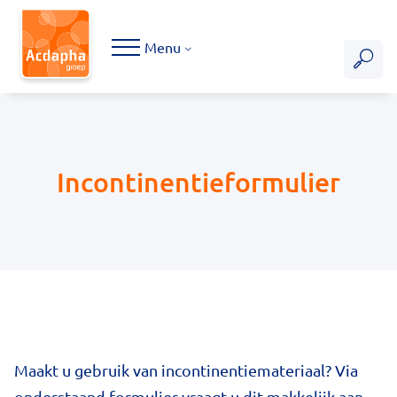
Hoofdmenu
Menu
Incontinentieformulier
Maakt u gebruik van incontinentiemateriaal? Via
onderstaand formulier vraagt u dit makkelijk aan.