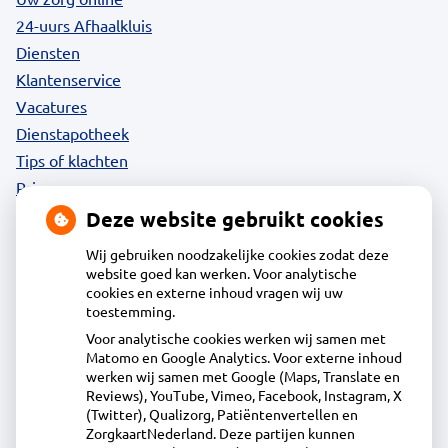
24-uurs Afhaalkluis
Diensten
Klantenservice
Vacatures
Dienstapotheek
Tips of klachten
Privacy
Deze website gebruikt cookies
Wij gebruiken noodzakelijke cookies zodat deze
website goed kan werken. Voor analytische
Contact
cookies en externe inhoud vragen wij uw
toestemming.
Voor analytische cookies werken wij samen met
Apotheek Daalmeer
Matomo en Google Analytics. Voor externe inhoud
J.Naberstraat 43, 1827LB Alkmaar
werken wij samen met Google (Maps, Translate en
072-5613434
Reviews), YouTube, Vimeo, Facebook, Instagram, X
(Twitter), Qualizorg, Patiëntenvertellen en
info@apotheekdaalmeer.nl
ZorgkaartNederland. Deze partijen kunnen
Inschrijven