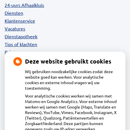
24-uurs Afhaalkluis
Diensten
Klantenservice
Vacatures
Dienstapotheek
Tips of klachten
Privacy
Deze website gebruikt cookies
Wij gebruiken noodzakelijke cookies zodat deze
website goed kan werken. Voor analytische
Contact
cookies en externe inhoud vragen wij uw
toestemming.
Voor analytische cookies werken wij samen met
Apotheek Daalmeer
Matomo en Google Analytics. Voor externe inhoud
J.Naberstraat 43, 1827LB Alkmaar
werken wij samen met Google (Maps, Translate en
072-5613434
Reviews), YouTube, Vimeo, Facebook, Instagram, X
(Twitter), Qualizorg, Patiëntenvertellen en
info@apotheekdaalmeer.nl
ZorgkaartNederland. Deze partijen kunnen
Inschrijven
gegevens zoals uw IP-adres verwerken.