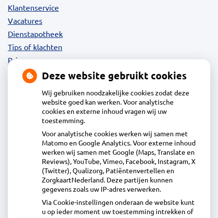
Klantenservice
Vacatures
Dienstapotheek
Tips of klachten
Privacy
Deze website gebruikt cookies
Wij gebruiken noodzakelijke cookies zodat deze
website goed kan werken. Voor analytische
Contact
cookies en externe inhoud vragen wij uw
toestemming.
Voor analytische cookies werken wij samen met
Apotheek Daalmeer
Matomo en Google Analytics. Voor externe inhoud
J.Naberstraat 43, 1827LB Alkmaar
werken wij samen met Google (Maps, Translate en
072-5613434
Reviews), YouTube, Vimeo, Facebook, Instagram, X
(Twitter), Qualizorg, Patiëntenvertellen en
info@apotheekdaalmeer.nl
ZorgkaartNederland. Deze partijen kunnen
Inschrijven
gegevens zoals uw IP-adres verwerken.
Via Cookie-instellingen onderaan de website kunt
u op ieder moment uw toestemming intrekken of
Centrale administratie